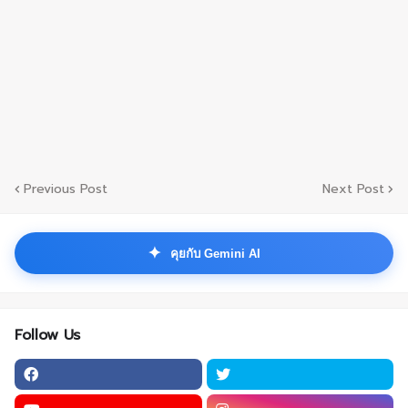
Previous Post
Next Post
✦
คุยกับ Gemini AI
Follow Us