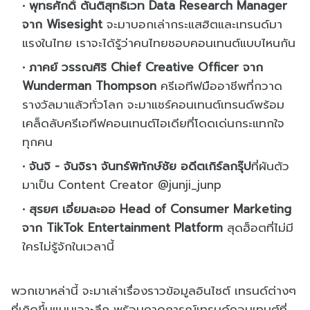
พุทธศักดิ์ ตันติสุทธิเวท Data Research Manager
จาก Wisesight
จะมาบอกเล่ากระแสฮิตและเทรนด์มา
แรงในไทย เราจะได้รู้ว่าคนไทยชอบคอนเทนต์แบบไหนกัน
ภาคย์ วรรณศิริ Chief Creative Officer จาก
Wunderman Thompson
ครีเอทีฟมืออาชีพที่กวาด
รางวัลมาแล้วทั่วโลก จะมาแชร์คอนเทนต์เทรนด์พร้อม
เคล็ดลับครีเอทีฟคอนเทนต์ไอเดียที่โดดเด่นกระแทกใจ
ทุกคน
จันจิ - จันจิรา จันทร์พิทักษ์ชัย อดีตเกิร์ลกรุ๊ป
ที่ผันตัว
มาเป็น Content Creator @junji_junp
สุรยศ เอี่ยมละออ Head of Consumer Marketing
จาก TikTok Entertainment Platform
สุดฮ็อตที่ไม่มี
ใครไม่รู้จักในเวลานี้
พวกเขาหล่านี้ จะมาเล่าเรื่องราวข้อมูลอินไซต์ เทรนด์ต่างๆ
ที่เกิดขึ้นแบบเจาะลึก พร้อมคาดการณ์เทรนด์คอนเทนต์ที่