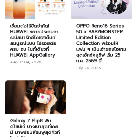
เชื่อมต่อไร้ขีดจำกัด!
OPPO Reno16 Series
HUAWEI ขยายประสบกา
5G x BABYMONSTER
รณ์สมาร์ทอีโคซิสเต็มที่
Limited Edition
สมบูรณ์แบบ ไร้รอยต่อ
Collection พร้อมให้
ครบ จบ ในที่เดียวที่
แฟน ๆ เป็นเจ้าของไอเทม
HUAWEI AppGallery
สุดเอ็กซ์คลูซีฟ เริ่ม 25
ก.ค. 2569 นี้
August 04, 2026
July 24, 2026
Galaxy Z Flip8 พับ
ดีไซน์เก๋ บางเบาสุดที่เคย
มี มาพร้อมสีชมพูสุดคิวท์