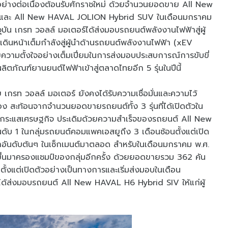
ย่างต่อเนื่องต้อนรับศักราชใหม่ ด้วยจำนวนยอดขาย All New
ละ All New HAVAL JOLION Hybrid SUV ในเดือนมกราคม
ัจจุบัน เกรท วอลล์ มอเตอร์ได้ส่งมอบรถยนต์พลังงานไฟฟ้าสู่ผู้
 เดินหน้าเต็มกำลังสู่ผู้นำด้านรถยนต์พลังงานไฟฟ้า (xEV
ามตั้งใจอย่างเต็มเปี่ยมในการส่งมอบประสบการณ์การขับขี่
ลิตภัณฑ์ยานยนต์ไฟฟ้าเข้าสู่ตลาดไทยอีก 5 รุ่นในปีนี้
ย เกรท วอลล์ มอเตอร์ ยังคงได้รับความเชื่อมั่นและความไว้
ื่อง สะท้อนจากจำนวนยอดขายรถยนต์ทั้ง 3 รุ่นที่ได้เปิดตัวใน
ตสวนกระแสเศรษฐกิจ ประเดิมด้วยความสำเร็จของรถยนต์ All New
 1 ในกลุ่มรถยนต์คอมแพคเอสยูถึง 3 เดือนซ้อนตั้งแต่เปิด
้นำอันดับต้นๆ ในเซ็กเมนต์มาตลอด สำหรับในเดือนมกราคม พ.ศ.
ึ้นมาครองแชมป์ของกลุ่มอีกครั้ง ด้วยยอดขายรวม 362 คัน
ับตั้งแต่เปิดตัวอย่างเป็นทางการและเริ่มส่งมอบในเดือน
ได้ส่งมอบรถยนต์ All New HAVAL H6 Hybrid SIV ให้แก่ผู้