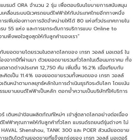
แบรนด์ ORA จำนวน 2 รุ่น เพื่อตอบรับนโยบายการสนับสนุน
เคลื่อนระบบนิเวศรถยนต์ไฟฟ้าให้กับประเทศไทยอีกทางหนึ่ง
ารเพิ่มช่องทางการจัดจำหน่ายให้ได้ 80 แห่งทั่วประเทศภายใน
ห้ครบ 55 แห่ง และการยกระดับการบริการแบบ Online to
ะความพึงพอใจสูงสุดให้กับลูกค้าของเรา”
องกับยอดขายโดยรวมในตลาดโลกของ เกรท วอลล์ มอเตอร์ ใน
ื่องจากปีที่ผ่านมา ด้วยยอดขายรวมทั่วโลกในเดือนมกราคม ทั้ง
ตลาดต่างประเทศ 12,750 คัน เพิ่มขึ้น 16.2% เมื่อเทียบกับ
และคิดเป็น 11.4% ของยอดขายรวมทั้งหมดของ เกรท วอลล์
ุ่งเดินหน้าตามกลยุทธ์หลักในการดำเนินธุรกิจระดับโลก โดยเน้น
รมยานยนต์ไฟฟ้าเป็นหลัก ตอกย้ำความเป็นบริษัทที่ให้บริการ
์ เดินหน้าป้อนผลิตภัณฑ์ใหม่ๆ เข้าสู่ตลาดโลกอย่างต่อเนื่อง
ฟฟ้าคุณภาพให้กับลูกค้าทั่วโลก แบรนด์รถยนต์รุ่นต่างๆ ไม่
V, HAVAL Shenshou, TANK 300 และ POER ล้วนมียอดขาย
่อการเติบโตด้านยอดขายที่แข็งแกร่งของ เกรท วอลล์ มอเตอร์