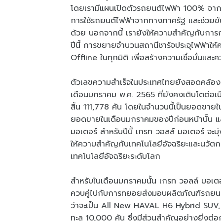
โดยเรามีแผนเปิดตัวรถยนต์ไฟฟ้า 100% จาก
การใช้รถยนต์ไฟฟ้าจากทางภาครัฐ และช่วยขับ
ด้วย นอกจากนี้ เรายังให้ความสำคัญกับการก
ปีนี้ การขยายจำนวนสถานีชาร์จประจุไฟฟ้าใ
Offline ในทุกมิติ เพื่อสร้างความเชื่อมั่นแล
ตัวเลขความสำเร็จในประเทศไทยยังสอดคล้
เดือนมกราคม พ.ศ. 2565 ที่ยังคงเติบโตต่อเน
สิ้น 111,778 คัน โดยในจำนวนนี้เป็นยอดขายใน
ยอดขายในเดือนมกราคมของปีก่อนหน้านั้น 
มอเตอร์ สำหรับปีนี้ เกรท วอลล์ มอเตอร์ จะม
ให้ความสำคัญกับเทคโนโลยีอัจฉริยะและนวัตกร
เทคโนโลยีอัจฉริยะระดับโลก
สำหรับในเดือนมกราคมนั้น เกรท วอลล์ มอเตอร
ควบคู่ไปกับการทยอยส่งมอบผลิตภัณฑ์รถยนต์ไ
ว่าจะเป็น All New HAVAL H6 Hybrid SU
ทะลุ 10,000 คัน ซึ่งมีส่วนสำคัญอย่างยิ่งต