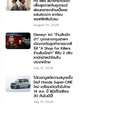
H5 Mini สมาร์ทแก็ดเจ็ต
เพื่อสุขภาพกับอุปกรณ์
ผ่อนคลายกล้ามเนื้อคอ
แสนสะดวก ลาก่อน
ออฟฟิศซินโดรม
August 01, 2026
Disney+ ยก “ร้านลับนัก
ฆ่า” บุกกลางกรุงเทพฯ
เปิดภารกิจสุดท้าทายจากซี
รีส์ “A Shop for Killers
ร้านลับนักฆ่า” ซีซัน 2 เฟ้น
หานักฆ่าหน้าใหม่ใน
ประเทศไทย
July 31, 2026
ได้เวลาบูสต์ความสนุกครั้ง
ใหม่! Honda Super-ONE
ใหม่ เตรียมเปิดตัวในไทย
14 ส.ค. นี้ ลิมิเต็ดเพียง
30 คันในปีนี้!
July 31, 2026