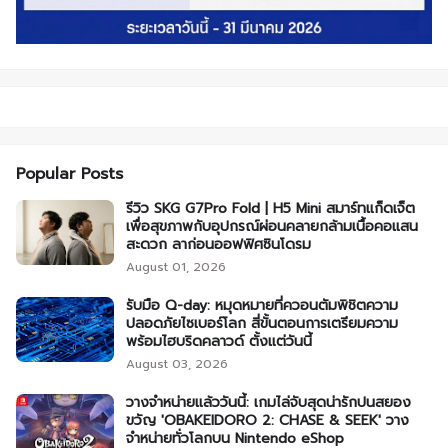
Popular Posts
รีวิว SKG G7Pro Fold | H5 Mini สมาร์ทแก็ดเจ็ต
เพื่อสุขภาพกับอุปกรณ์ผ่อนคลายกล้ามเนื้อคอแสน
สะดวก ลาก่อนออฟฟิศซินโดรม
August 01, 2026
รับมือ Q-day: หมุดหมายที่ควอนตัมพิชิตความ
ปลอดภัยไซเบอร์โลก สี่ขั้นตอนการเตรียมความ
พร้อมไฮบริดคลาวด์ ตั้งแต่วันนี้
August 03, 2026
วางจำหน่ายแล้ววันนี้: เกมไล่จับสุดน่ารักปนสยอง
ขวัญ 'OBAKEIDORO 2: CHASE & SEEK' วาง
จำหน่ายทั่วโลกบน Nintendo eShop