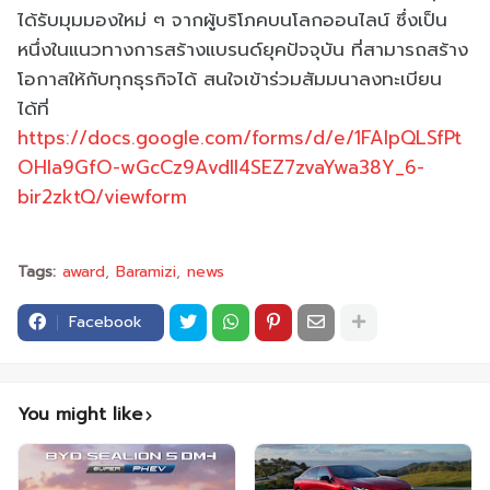
ได้รับมุมมองใหม่ ๆ จากผู้บริโภคบนโลกออนไลน์ ซึ่งเป็น
หนึ่งในแนวทางการสร้างแบรนด์ยุคปัจจุบัน ที่สามารถสร้าง
โอกาสให้กับทุกธุรกิจได้ สนใจเข้าร่วมสัมมนาลงทะเบียน
ได้ที่
https://docs.google.com/forms/d/e/1FAIpQLSfPt
OHIa9GfO-wGcCz9AvdIl4SEZ7zvaYwa38Y_6-
bir2zktQ/viewform
Tags:
award
Baramizi
news
Facebook
You might like