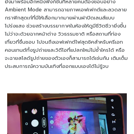
ยังมาพร้อมอีกหนึ่งฟังก์ชันที่หลายคนต้องชอบอย่าง
Ambient Mode สามารถฉายภาพเอฟเฟกต์และลวดลาย
กราฟิกสุดเก๋ที่มีให้เลือกมากมายผ่านฝาปิดเลนส์แบบ
โปร่งแสง ช่วยสร้างบรรยากาศในห้องให้ดูมีชีวิตชีวายิ่งขึ้น
ไม่ว่าจะด้วยฉากหน้าต่าง วิวธรรมชาติ หรือสถานที่ท่อง
เที่ยวที่ชื่นชอบ ไปจนถึงเอฟเฟกต์ไฟสุดชิคสำหรับครีเอท
คอนเทนต์ทั้งรูปถ่ายและวิดีโอที่แปลกใหม่ไม่ซ้ำใครได้ หรือ
จะฉายสไลด์รูปถ่ายของตัวเองก็สามารถได้เช่นกัน เติมเต็ม
ประสบการณ์ความบันเทิงที่ออกแบบเองได้ไม่รู้จบ