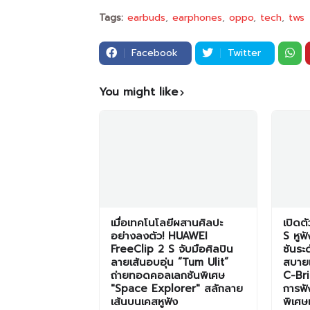
Tags:
earbuds
earphones
oppo
tech
tws
Facebook
Twitter
You might like
เมื่อเทคโนโลยีผสานศิลปะ
เปิดต
อย่างลงตัว! HUAWEI
S หูฟ
FreeClip 2 S จับมือศิลปิน
ชันระ
ลายเส้นอบอุ่น “Tum Ulit”
สบายเ
ถ่ายทอดคอลเลกชันพิเศษ
C-Br
"Space Explorer" สลักลาย
การฟั
เส้นบนเคสหูฟัง
พิเศษ