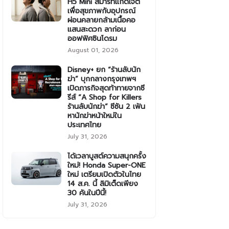
H5 Mini สมาร์ทแก็ดเจ็ต
เพื่อสุขภาพกับอุปกรณ์
ผ่อนคลายกล้ามเนื้อคอ
แสนสะดวก ลาก่อน
ออฟฟิศซินโดรม
August 01, 2026
Disney+ ยก “ร้านลับนัก
ฆ่า” บุกกลางกรุงเทพฯ
เปิดภารกิจสุดท้าทายจากซี
รีส์ “A Shop for Killers
ร้านลับนักฆ่า” ซีซัน 2 เฟ้น
หานักฆ่าหน้าใหม่ใน
ประเทศไทย
July 31, 2026
ได้เวลาบูสต์ความสนุกครั้ง
ใหม่! Honda Super-ONE
ใหม่ เตรียมเปิดตัวในไทย
14 ส.ค. นี้ ลิมิเต็ดเพียง
30 คันในปีนี้!
July 31, 2026