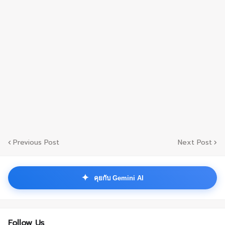
Previous Post
Next Post
✦
คุยกับ Gemini AI
Follow Us