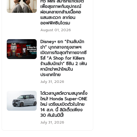
H5 Mini สมาร์ทแก็ดเจ็ต
เพื่อสุขภาพกับอุปกรณ์
ผ่อนคลายกล้ามเนื้อคอ
แสนสะดวก ลาก่อน
ออฟฟิศซินโดรม
August 01, 2026
Disney+ ยก “ร้านลับนัก
ฆ่า” บุกกลางกรุงเทพฯ
เปิดภารกิจสุดท้าทายจากซี
รีส์ “A Shop for Killers
ร้านลับนักฆ่า” ซีซัน 2 เฟ้น
หานักฆ่าหน้าใหม่ใน
ประเทศไทย
July 31, 2026
ได้เวลาบูสต์ความสนุกครั้ง
ใหม่! Honda Super-ONE
ใหม่ เตรียมเปิดตัวในไทย
14 ส.ค. นี้ ลิมิเต็ดเพียง
30 คันในปีนี้!
July 31, 2026