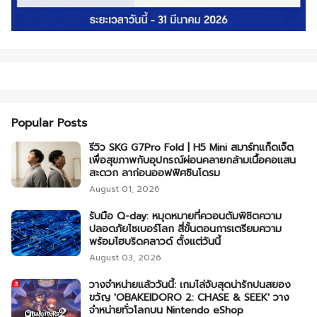
Popular Posts
รีวิว SKG G7Pro Fold | H5 Mini สมาร์ทแก็ดเจ็ต
เพื่อสุขภาพกับอุปกรณ์ผ่อนคลายกล้ามเนื้อคอแสน
สะดวก ลาก่อนออฟฟิศซินโดรม
August 01, 2026
รับมือ Q-day: หมุดหมายที่ควอนตัมพิชิตความ
ปลอดภัยไซเบอร์โลก สี่ขั้นตอนการเตรียมความ
พร้อมไฮบริดคลาวด์ ตั้งแต่วันนี้
August 03, 2026
วางจำหน่ายแล้ววันนี้: เกมไล่จับสุดน่ารักปนสยอง
ขวัญ 'OBAKEIDORO 2: CHASE & SEEK' วาง
จำหน่ายทั่วโลกบน Nintendo eShop