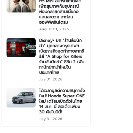
H5 Mini สมาร์ทแก็ดเจ็ต
เพื่อสุขภาพกับอุปกรณ์
ผ่อนคลายกล้ามเนื้อคอ
แสนสะดวก ลาก่อน
ออฟฟิศซินโดรม
August 01, 2026
Disney+ ยก “ร้านลับนัก
ฆ่า” บุกกลางกรุงเทพฯ
เปิดภารกิจสุดท้าทายจากซี
รีส์ “A Shop for Killers
ร้านลับนักฆ่า” ซีซัน 2 เฟ้น
หานักฆ่าหน้าใหม่ใน
ประเทศไทย
July 31, 2026
ได้เวลาบูสต์ความสนุกครั้ง
ใหม่! Honda Super-ONE
ใหม่ เตรียมเปิดตัวในไทย
14 ส.ค. นี้ ลิมิเต็ดเพียง
30 คันในปีนี้!
July 31, 2026