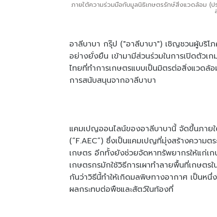
ภายใต้ความร่วมมือกับมูลนิธิเกษตรรักษ์สิ่งแวดล้อม (ป
อาลีบาบา กรุ๊ป ("อาลีบาบา") เชิญชวนผู้บริโ
อย่างยั่งยืน เข้ามามีส่วนร่วมในการเปิดตัวเก
ไทยที่ทำการเกษตรแบบเป็นมิตรต่อสิ่งแวดล้อ
การสนับสนุนจากอาลีบาบา
แคมเปญออนไลน์ของอาลีบาบานี้ จัดขึ้นภายใต้
(“F.AEC”) ซึ่งเป็นแคมเปญที่มุ่งสร้างความต
เกษตร อีกทั้งยังช่วยจัดหาทรัพยากรให้แก่เกษ
เกษตรกรมักใช้วิธีการเผาทำลายพื้นที่เกษตรในก
กันว่าวิธีนี้ทำให้เกิดมลพิษทางอากาศ เป็นหน
ผลกระทบต่อพืชและสัตว์ในท้องที่