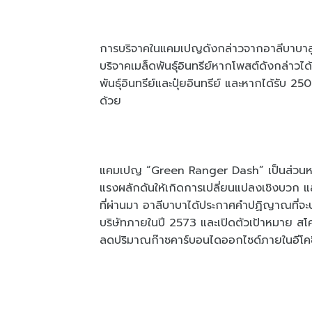
การบริจาคในแคมเปญดังกล่าวจากอาลีบาบาสู่เ
บริจาคเมล็ดพันธุ์อินทรีย์หากโพสต์ดังกล่าว
พันธุ์อินทรีย์และปุ๋ยอินทรีย์ และหากได้รับ 
ด้วย
แคมเปญ “Green Ranger Dash” เป็นส่วนหน
แรงผลักดันให้เกิดการเปลี่ยนแปลงเชิงบวก แล
ที่ผ่านมา อาลีบาบาได้ประกาศคำปฏิญาณที่
บริษัทภายในปี 2573 และเปิดตัวเป้าหมาย สโคป 
ลดปริมาณก๊าซคาร์บอนไดออกไซด์ภายในอีโคซิ