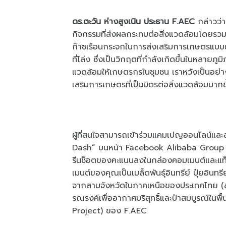
ดร.ตะวัน ห่างสูงเนิน ประธาน F.AEC
กล่าวว่า
กิจกรรมที่ส่งผลกระทบต่อสิ่งแวดล้อมโดยรวม
ก๊าซเรือนกระจกในการส่งเสริมการเกษตรแบบย
ที่โล่ง ซึ่งเป็นวิกฤตที่กำลังเกิดขึ้นในหลายภ
แวดล้อมให้เกษตรกรในชุมชน เราหวังเป็นอย่างย
เสริมการเกษตรที่เป็นมิตรต่อสิ่งแวดล้อมมากขึ
ผู้ที่สนใจสามารถเข้าร่วมแคมเปญออนไลน์แ
Dash” บนหน้า Facebook Alibaba Group Tha
รีนช็อตของคะแนนลงในกล่องคอมเมนต์และแท็ก
เมนต์ของคุณเป็นเมล็ดพันธุ์อินทรีย์ ปุ๋ยอิ
จากสามจังหวัดในภาคเหนือของประเทศไทย (ลำ
รณรงค์เพื่ออากาศบริสุทธิ์และป่าสมบูรณ์ในพ
Project) ของ F.AEC