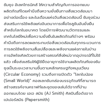
ซัมซุง อิเลคโทรนิคส์ ให้ความสำคัญกับการออกแบบ
ผลิตภัณฑ์โดยคำนึงถึงความยั่งยืนทางสิ่งแวดล้อมมา
อย่างต่อเนื่อง และในเดือนแห่งวันสิ่งแวดล้อมนี้ ซัมซุงร่วม
ส่งเสริมการใช้พลังแห่งจินตนาการเพื่อโซลูชันอันยั่งยืน
สำหรับโลกในอนาคต โดยมีการพัฒนานวัตกรรมและ
เทคโนโลยีใหม่เพื่อความยั่งยืนในผลิตภัณฑ์ต่างๆ พร้อม
คำนึงถึงการลดผลกระทบต่อสิ่งแวดล้อมในทุกกระบวนการ
การลดใช้พลังงานสิ้นเปลืองและพลังงานแฝงภายในบ้าน
การอัพไซเคิลด้วยการสร้างสรรค์สิ่งใหม่จากอุปกรณ์ที่ไม่ใช้
แล้ว เพื่อส่งเสริมให้ผู้ใช้ยืดอายุการใช้งานผลิตภัณฑ์ของซัม
ซุงเป็นระยะเวลานานขึ้นตามหลักเศรษฐกิจหมุนเวียน
(Circular Economy) รวมถึงการเปิดตัว “โลกใบน้อย
(Small World)” คอลเลกชันกล่องบรรจุภัณฑ์ที่สามารถ
สร้างสรรค์งานคราฟท์และชุดของเล่นได้จากที่บ้าน
ออกแบบโดย เอเจ สมิธ (AJ Smith) ศิลปินชื่อดังจาก
เปเปอร์สมิธ (Papersmith)