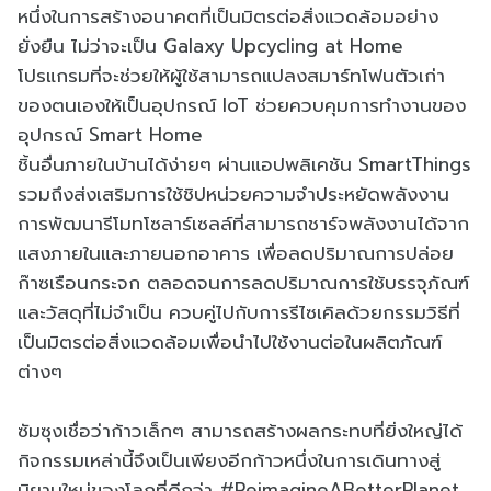
หนึ่งในการสร้างอนาคตที่เป็นมิตรต่อสิ่งแวดล้อมอย่าง
ยั่งยืน ไม่ว่าจะเป็น Galaxy Upcycling at Home
โปรแกรมที่จะช่วยให้ผู้ใช้สามารถแปลงสมาร์ทโฟนตัวเก่า
ของตนเองให้เป็นอุปกรณ์ IoT ช่วยควบคุมการทำงานของ
อุปกรณ์ Smart Home
ชิ้นอื่นภายในบ้านได้ง่ายๆ ผ่านแอปพลิเคชัน SmartThings
รวมถึงส่งเสริมการใช้ชิปหน่วยความจำประหยัดพลังงาน
การพัฒนารีโมทโซลาร์เซลล์ที่สามารถชาร์จพลังงานได้จาก
แสงภายในและภายนอกอาคาร เพื่อลดปริมาณการปล่อย
ก๊าซเรือนกระจก ตลอดจนการลดปริมาณการใช้บรรจุภัณฑ์
และวัสดุที่ไม่จำเป็น ควบคู่ไปกับการรีไซเคิลด้วยกรรมวิธีที่
เป็นมิตรต่อสิ่งแวดล้อมเพื่อนำไปใช้งานต่อในผลิตภัณฑ์
ต่างๆ
ซัมซุงเชื่อว่าก้าวเล็กๆ สามารถสร้างผลกระทบที่ยิ่งใหญ่ได้
กิจกรรมเหล่านี้จึงเป็นเพียงอีกก้าวหนึ่งในการเดินทางสู่
นิยามใหม่ของโลกที่ดีกว่า #ReimagineABetterPlanet