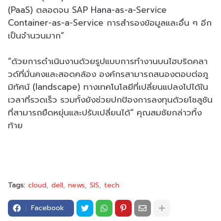
(PaaS)
ตลอดจน
SAP Hana-as-a-Service
Container-as-a-Service
การสำรองข้อมูลและอื่น ๆ อีก
เป็นจำนวนมาก
”
“
ด้วยการดำเนินงานด้วยรู
ปแบบการทำงานบนไฮบริดคลา
วด์ที่
มั่นคงและสอดคล้อง องค์กรสามารถสนองตอบต่อภู
มิทั
ศน์ (
landscape)
ทางเทคโนโลยีที่เปลี่
ยนแปลงไปได้ใน
เวลาที่รวดเร็ว รวมทั้งยังช่วยปกป้องการลงทุนด้
วยโซลูชัน
ที่สามารถยืดหยุ่
นและปรับเปลี่ยนได้
”
คุณสมชัยกล่าวทิ้ง
ท้าย
Tags:
cloud
dell
news
SIS
tech
Facebook