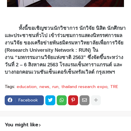
ทั้งนี้ขอเชิญชวนนักวิชาการ นักวิจัย นิสิต นักศึกษา
และประชาชนทั่วไป เข้าร่วมชมการแสดงนิ
ทรรศการผล
งานวิจัย ของเครือข่ายพันธมิตรมหาวิทยาลั
ยเพื่อการวิจัย
(
Research University Network : RUN)
ใน
งาน
“
มหกรรมงานวิจัยแห่
งชาติ 2563
”
ซึ่งจัดขึ้นระหว่าง
วันที่
2 – 6
สิงหาคม
2563
โรงแรมเซ็
นทาราแกรนด์ และ
บางกอกคอนเวนชันเซ็นเตอร์เซ็
นทรัลเวิลด์ กรุงเทพฯ
Tags:
education
news
run
thailand research expo
TRE
Facebook
You might like