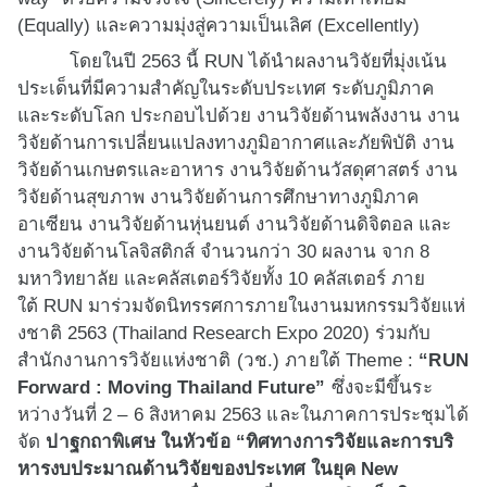
(
Equally)
และความมุ่งสู่
ความเป็นเลิศ (
Excellently)
โดยในปี 2563 นี้
RUN
ได้นำผลงานวิจัยที่มุ่
งเน้น
ประเด็นที่มีความสำคั
ญในระดับประเทศ ระดับภูมิภาค
และระดับโลก ประกอบไปด้วย งานวิจัยด้านพลังงาน งาน
วิจัยด้านการเปลี่
ยนแปลงทางภูมิอากาศและภัยพิบัติ งาน
วิจัยด้านเกษตรและอาหาร งานวิจัยด้านวัสดุศาสตร์ งาน
วิจัยด้านสุขภาพ งานวิจัยด้านการศึกษาทางภูมิ
ภาค
อาเซียน งานวิจัยด้านหุ่นยนต์ งานวิจัยด้านดิจิตอล และ
งานวิจัยด้านโลจิสติกส์ จำนวนกว่า 30 ผลงาน จาก 8
มหาวิทยาลัย และคลัสเตอร์วิจัยทั้ง 10 คลัสเตอร์ ภาย
ใต้
RUN
มาร่วมจัดนิ
ทรรศการภายในงานมหกรรมวิจัยแห่
งชาติ 2563 (
Thailand Research Expo
2020) ร่วมกับ
สำนักงานการวิจัยแห่
งชาติ (วช.) ภายใต้ Theme
:
“RUN
Forward : Moving Thailand Future”
ซึ่งจะมีขึ้นระ
หว่างวั
นที่ 2 – 6 สิงหาคม 2563 และในภาคการประชุมได้
จัด
ปาฐกถา
พิเศษ ในหัวข้อ “ทิศทางการวิจัยและ
การบริ
หารงบประมาณด้านวิจัยของประเทศ ในยุค
New