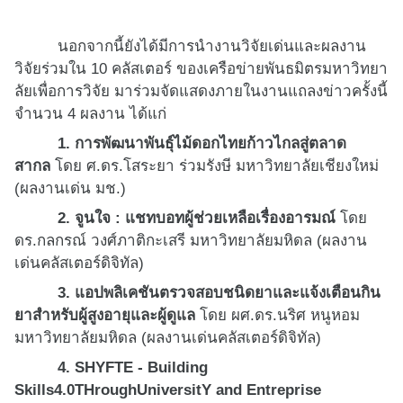
นอกจากนี้ยังได้มีการนำงานวิจั
ย
เด่นและผลงาน
วิจัยร่วมใน 10 คลัสเตอร์ ของเครือข่ายพันธมิตรมหาวิทยา
ลั
ยเพื่อการวิจัย มาร่วมจัดแสดงภายในงานแถลงข่
าวค
รั้งนี้
จำนวน 4 ผลงาน ได้แก่
1.
การพัฒนาพันธุ์ไม้ดอกไทยก้
าวไกลสู่ตลาด
สากล
โดย ศ.ดร.โสระยา ร่วมรังษี มหาวิทยาลัยเชียงใหม่
(ผลงานเด่น มช.)
2.
จูนใจ : แชทบอทผู้ช่วยเหลือเรื่องอารมณ์
โดย
ดร.กลกรณ์ วงศ์ภาติกะเสรี มหาวิทยาลัยมหิดล (ผลงาน
เด่นคลัสเตอร์ดิจิทัล)
3.
แอปพลิเคชันตรวจสอบชนิ
ดยาและแจ้งเตือนกิน
ยาสำหรับผู้
สูงอายุและผู้ดูแล
โดย ผศ.ดร.นริศ หนูหอม
มหาวิทยาลัยมหิดล (ผลงานเด่นคลัสเตอร์ดิจิทัล)
4.
SHYFTE - Building
Skills
4.0
THroughUniversitY and Entreprise