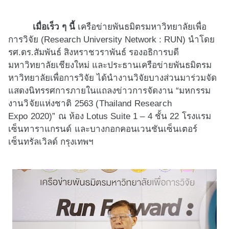
เมื่อเร็ว ๆ นี้
เครือข่ายพันธมิตรมหาวิ
ทยาลัยเพื่อ
การวิจัย (
Research University Network : RUN)
นำโดย
รศ.ดร.สัมพันธ์ สิงหราชวราพันธ์ รองอธิการบดี
มหาวิทยาลัยเชียงใหม่ และประธานเครือข่ายพันธมิ
ตรม
หาวิทยาลัยเพื่อการวิจัย ได้นำงานวิจัยบางส่วนมาร่วมจั
ด
แสดงนิทรรศการภายในแถลงข่
าวการจัดงาน
“มหกรรม
งานวิจัยแห่
งชาติ 2563 (
Thailand Research
Expo
20
20
)” ณ ห้อง
Lotus Suite 1 – 4
ชั้น
22
โรงแรม
เซ็นทาราแกรนด์
และบางกอกคอนเวนชันเซ็นเตอร์
เซ็นทรัลเวิลด์ กรุงเทพฯ