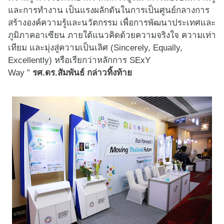
และการทำงาน เป็นแรงผลักดันในการเป็นศูนย์
กลางการ
สร้างองค์ความรู้และนวั
ตกรรม เพื่อการพัฒนาประเทศและ
ภูมิ
ภาคอาเซียน ภายใต้แนวคิดด้วยความจริงใจ ความเท่า
เทียม และมุ่งสู่ความเป็นเลิศ (
Sincerely, Equally,
Excellently)
หรือเรียกว่าหลั
กการ
SExY
Way
”
รศ.ดร.สัมพันธ์ กล่าวทิ้งท้าย