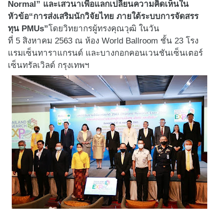
Normal
” และเสวนาเพื่อแลกเปลี่ยนความคิ
ดเห็นใน
หัวข้อ“การส่งเสริมนักวิ
จัยไทย ภายใต้ระบบการจัดสรร
ทุน
PMUs
”
โด
ยวิทยากรผู้ทรงคุณวุฒิ ในวัน
ที่
5
สิงหาคม
2563
ณ ห้อง
World Ballroom
ชั้น
23
โรง
แรมเซ็
นทาราแกรนด์ และบางกอกคอนเวนชันเซ็นเตอร์
เซ็
นทรัลเวิลด์ กรุงเทพฯ